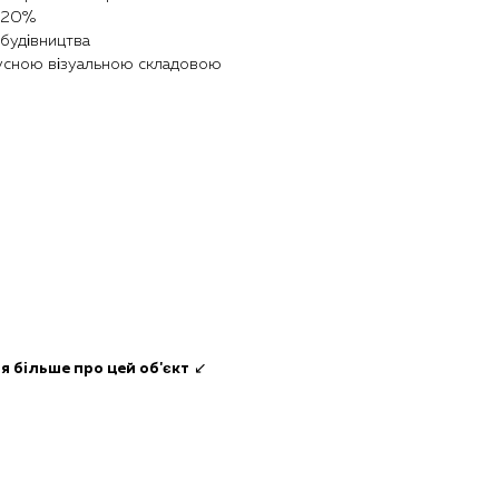
о 20%
будівництва
русною візуальною складовою
я більше про цей об'єкт
↙️