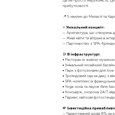
Це не просто нерухомість. Це
прибутковості.
📍 5 хвилин до Меласті та Ка
⭐️
Унікальний концепт:
— Архітектура, що створена д
— Живі квіти та вітражі в інтер
— Партнерство з SPA-брендом
🎻
В інфраструктурі:
▪️ Ресторан із живою музикою
▪️ Унікальний мозаїчний басейн
▪️ Парк з фотозонами для love 
▪️ Трояндовий сад на даху з в
▪️ SPA-комплекс із французьк
▪️ Yoga-зона та лаунж біля ба
▪️ Консьєрж, охорона 24/7, ві
▪️ Паркінг, квіткові фотостен
💸
Інвестиційна привабливіс
— Гарантований дохід 8% на р