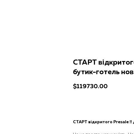
СТАРТ відкритого
бутик-готель но
$
119730.00
Отримати консультацію
СТАРТ відкритого Presale ‼