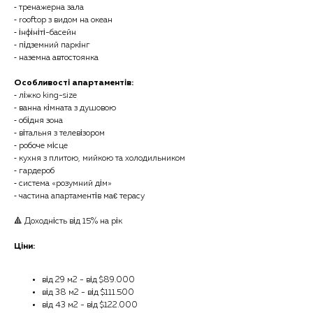
⁃ тренажерна зала
⁃ rooftop з видом на океан
⁃ інфініті-басейн
⁃ підземний паркінг
⁃ наземна автостоянка
Особливості апартаментів:
⁃ ліжко king-size
⁃ ванна кімната з душовою
⁃ обідня зона
⁃ вітальня з телевізором
⁃ робоче місце
⁃ кухня з плитою, мийкою та холодильником
⁃ гардероб
⁃ система «розумний дім»
⁃ частина апартаментів має терасу
🔺 Доходність від 15% на рік
Ціни:
від 29 м2 - від $89.000
від 38 м2 - від $111.500
від 43 м2 - від $122.000