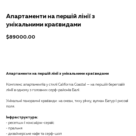
Апартаменти на першій лінії з
унікальними краєвидами
$
89000.00
Отримати консультацію
Апартаменти на першій лінії з унікальними краєвидами
Комплекс апартаментів у стилі California Coastal — на першій береговій
лінії в одному з головних серф-районів Балі.
Унікальні панорамні краєвиди: на океан, тиху річку, вулкан Батур і рисові
поля.
Інфраструктура:
⁃ ресепшн і консьєрж-сервіс
⁃ пральня
⁃ дизайнерське кафе та серф-шоп