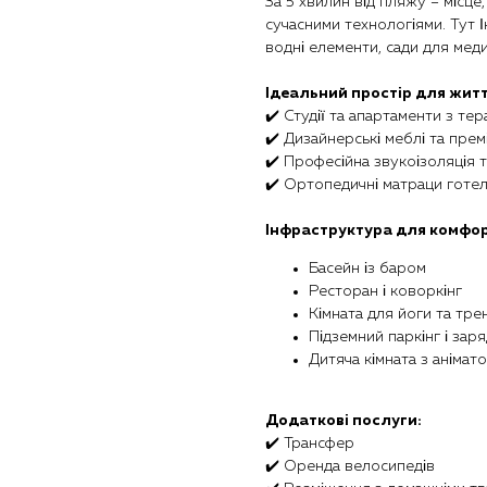
За 5 хвилин від пляжу – місце
сучасними технологіями. Тут Ін
водні елементи, сади для медит
Ідеальний простір для житт
✔️ Студії та апартаменти з те
✔️ Дизайнерські меблі та прем
✔️ Професійна звукоізоляція 
✔️ Ортопедичні матраци готел
Інфраструктура для комфор
Басейн із баром
Ресторан і коворкінг
Кімната для йоги та тр
Підземний паркінг і зар
Дитяча кімната з анімат
Додаткові послуги:
✔️ Трансфер
✔️ Оренда велосипедів