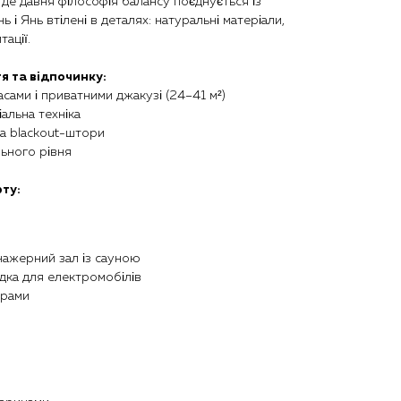
, де давня філософія балансу поєднується із
ь і Янь втілені в деталях: натуральні матеріали,
ації.
я та відпочинку:
расами і приватними джакузі (24–41 м²)
іальна техніка
та blackout-штори
ьного рівня
ту:
енажерний зал із сауною
ядка для електромобілів
орами