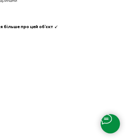
варинами
я більше про цей об'єкт
↙️