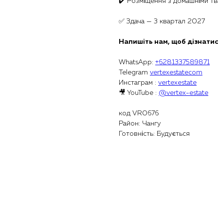
✔️ Розміщення з домашніми т
✅ Здача — 3 квартал 2027
Напишіть нам, щоб дізнатис
WhatsApp:
+6281337589871
Telegram
vertexestatecom
Инстаграм :
vertexestate
🎥 YouTube :
@vertex-estate
код VR0676
Район: Чангу
Готовність: Будується