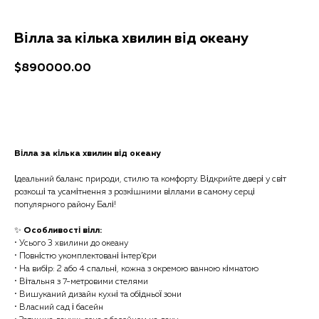
Вілла за кілька хвилин від океану
$
890000.00
Отримати консультацію
Вілла за кілька хвилин від океану
Ідеальний баланс природи, стилю та комфорту. Відкрийте двері у світ
розкоші та усамітнення з розкішними віллами в самому серці
популярного району Балі!
✨
Особливості вілл:
• Усього 3 хвилини до океану
• Повністю укомплектовані інтер’єри
• На вибір: 2 або 4 спальні, кожна з окремою ванною кімнатою
• Вітальня з 7-метровими стелями
• Вишуканий дизайн кухні та обідньої зони
• Власний сад і басейн