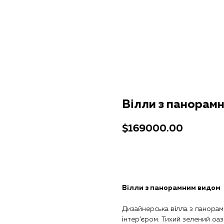
Вілли з панорам
$
169000.00
Отримати консультацію
Вілли з панорамним видом
Дизайнерська вілла з панорам
інтер’єром. Тихий зелений оаз