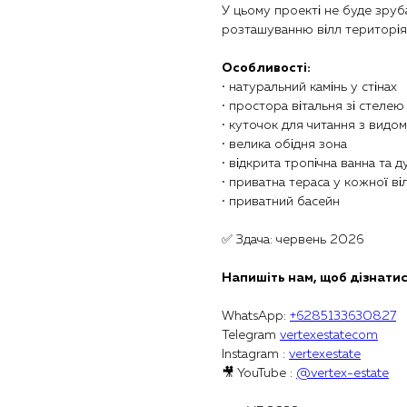
У цьому проекті не буде зру
розташуванню вілл територія 
Особливості:
• натуральний камінь у стінах
• простора вітальня зі стелею
• куточок для читання з видо
• велика обідня зона
• відкрита тропічна ванна та 
• приватна тераса у кожної ві
• приватний басейн
✅ Здача: червень 2026
Напишіть нам, щоб дізнатис
WhatsApp:
+6285133630827
Telegram
vertexestatecom
Instagram :
vertexestate
🎥 YouTube :
@vertex-estate