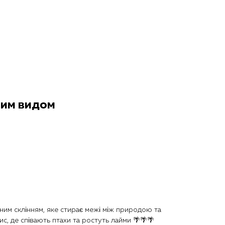
ним видом
ним склінням, яке стирає межі між природою та
ис, де співають птахи та ростуть лайми 🌴🌴🌴