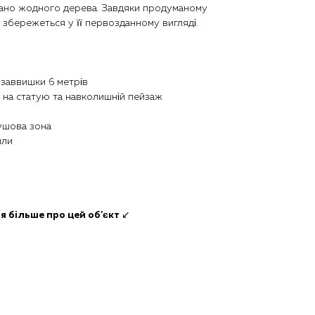
бано жодного дерева. Завдяки продуманому
збережеться у її первозданному вигляді.
 заввишки 6 метрів
м на статую та навколишній пейзаж
душова зона
лли
я більше про цей об'єкт
↙️