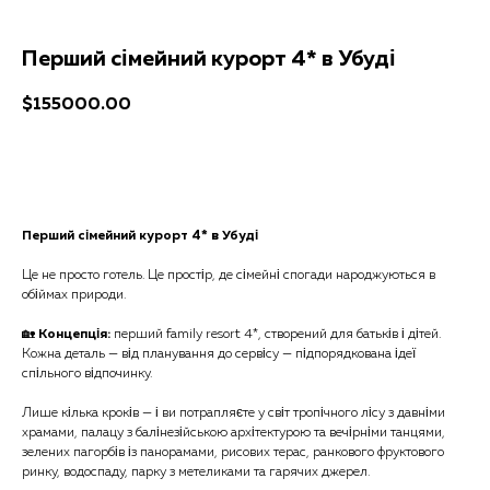
Перший сімейний курорт 4* в Убуді
$
155000.00
Отримати консультацію
Перший сімейний курорт 4* в Убуді
Це не просто готель. Це простір, де сімейні спогади народжуються в
обіймах природи.
🏡
Концепція:
перший family resort 4*, створений для батьків і дітей.
Кожна деталь — від планування до сервісу — підпорядкована ідеї
спільного відпочинку.
Лише кілька кроків — і ви потрапляєте у світ тропічного лісу з давніми
храмами, палацу з балінезійською архітектурою та вечірніми танцями,
зелених пагорбів із панорамами, рисових терас, ранкового фруктового
ринку, водоспаду, парку з метеликами та гарячих джерел.