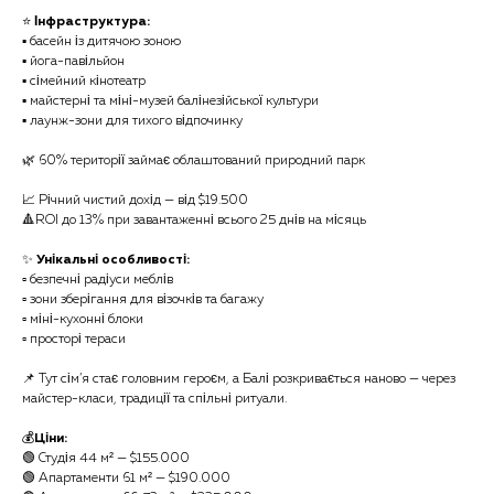
⭐️
Інфраструктура:
▪️ басейн із дитячою зоною
▪️ йога-павільйон
▪️ сімейний кінотеатр
▪️ майстерні та міні-музей балінезійської культури
▪️ лаунж-зони для тихого відпочинку
🌿 60% території займає облаштований природний парк
📈 Річний чистий дохід — від $19.500
🔺ROI до 13% при завантаженні всього 25 днів на місяць
✨
Унікальні особливості:
▫️ безпечні радіуси меблів
▫️ зони зберігання для візочків та багажу
▫️ міні-кухонні блоки
▫️ просторі тераси
📌 Тут сім’я стає головним героєм, а Балі розкривається наново — через
майстер-класи, традиції та спільні ритуали.
💰
Ціни:
🟢 Студія 44 м² — $155.000
🟢 Апартаменти 61 м² — $190.000