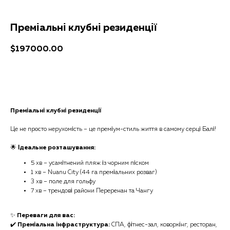
Преміальні клубні резиденції
$
197000.00
Отримати консультацію
Преміальні клубні резиденції
Це не просто нерухомість – це преміум-стиль життя в самому серці Балі!
🌟
Ідеальне розташування:
5 хв – усамітнений пляж із чорним піском
1 хв – Nuanu City (44 га преміальних розваг)
3 хв – поле для гольфу
7 хв – трендові райони Переренан та Чангу
✨
Переваги для вас:
✔️
Преміальна інфраструктура:
СПА, фітнес-зал, коворкінг, ресторан,