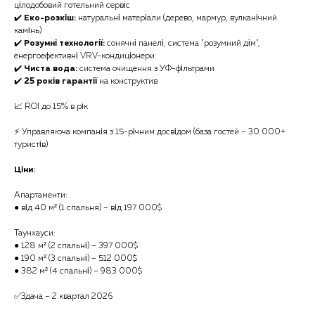
цілодобовий готельний сервіс
✔️
Еко-розкіш:
натуральні матеріали (дерево, мармур, вулканічний
камінь)
✔️
Розумні технології:
сонячні панелі, система "розумний дім",
енергоефективні VRV-кондиціонери
✔️
Чиста вода:
система очищення з УФ-фільтрами
✔️
25 років гарантії
на конструктив
📈 ROI до 15% в рік
⚡️ Управляюча компанія з 15-річним досвідом (база гостей – 30 000+
туристів)
Ціни:
Апартаменти:
● від 40 м² (1 спальня) – від 197 000$
Таунхауси:
● 128 м²
(2 спальні) – 397 000$
●
190 м² (3 спальні) – 512 000$
● 382 м² (4 спальні) – 983 000$
✅Здача – 2 квартал 2026