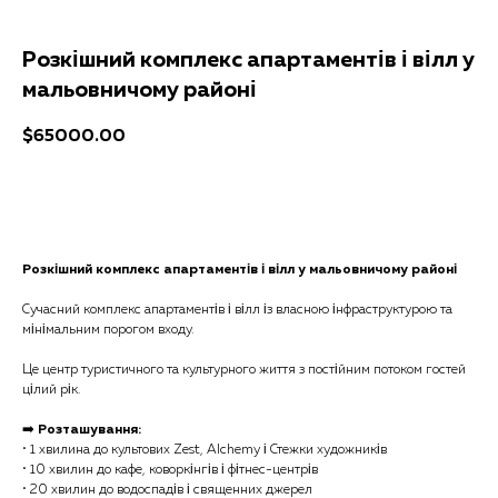
Розкішний комплекс апартаментів і вілл у
мальовничому районі
$
65000.00
Отримати консультацію
Розкішний комплекс апартаментів і вілл у мальовничому районі
Сучасний комплекс апартаментів і вілл із власною інфраструктурою та
мінімальним порогом входу.
Це центр туристичного та культурного життя з постійним потоком гостей
цілий рік.
➡️
Розташування:
• 1 хвилина до культових Zest, Alchemy і Стежки художників
• 10 хвилин до кафе, коворкінгів і фітнес-центрів
• 20 хвилин до водоспадів і священних джерел