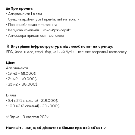
🏡
Про проект:
• Апартаменти і вілли
• Сучасна архітектура і преміальні матеріали
• Повне меблювання та техніка
• Керуюча компанія + консьєрж-сервіс
• Атмосфера приватності та спокою
🔖
Внутрішня інфраструктура підсилює попит на оренду:
SPA, йога-шале, смузі-бар, чайний бутік — все вже всередині комплексу.
Ціни:
Апартаменти
• 19 м2 - 65.000$
• 25 м2 - 70.000$
• 35 м2 - 88.000$
Вілли
• 84 м2 (1 спальня) - 215.000$
• 100 м2 (2 спальні) - 235.000$
✅ Здача - 3 квартал 2027
Напишіть нам, щоб дізнатися більше про цей об'єкт
↙️