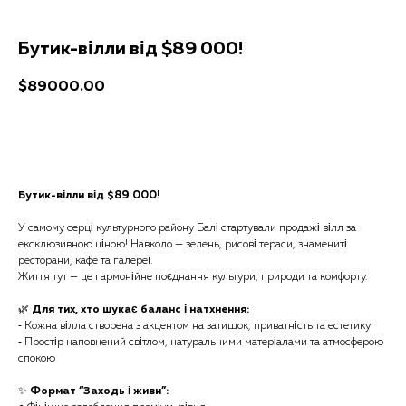
Бутик-вілли від $89 000!
$
89000.00
Отримати консультацію
Бутик-вілли від $89 000!
У самому серці культурного району Балі стартували продажі вілл за
ексклюзивною ціною! Навколо — зелень, рисові тераси, знамениті
ресторани, кафе та галереї.
Життя тут — це гармонійне поєднання культури, природи та комфорту.
🌿
Для тих, хто шукає баланс і натхнення:
⁃ Кожна вілла створена з акцентом на затишок, приватність та естетику
⁃ Простір наповнений світлом, натуральними матеріалами та атмосферою
спокою
✨
Формат “Заходь і живи”: