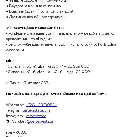
● Фінішне оздоблення преміум-рівня
● Вбудована кухня та сантехніка
● Власний басейн (повна комплектація)
● Доступ до повної інфраструктури
💰
Інвестиційна привабливість:
⁃ Усі вілли можна адаптувати індивідуально — це робить їх легко
орендованими та ліквідними
⁃ Ви отримуєте власну земельну ділянку та готовий об’єкт із усіма
дозволами
Ціни:
• 1 спальня, 50 м², ділянка 120 м² — від $89 000
• 2 спальні, 70 м², ділянка 150 м² — від $109 000
✅ Здача — 3 квартал 2027
Напишіть нам, щоб дізнатися більше про цей об'єкт
↙️
WhatsApp:
+6285133630827
Telegram
vertexestatecom
Instagram :
vertexestate
🎥 YouTube :
@vertex-estate
код VR0331