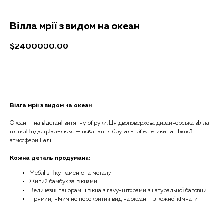
Вілла мрії з видом на океан
$
2400000.00
Отримати консультацію
Вілла мрії з видом на океан
Океан — на відстані витягнутої руки. Ця двоповерхова дизайнерська вілла
в стилі індастріал-люкс — поєднання брутальної естетики та ніжної
атмосфери Балі.
Кожна деталь продумана:
Меблі з тіку, каменю та металу
Живий бамбук за вікнами
Величезні панорамні вікна з navy-шторами з натуральної бавовни
Прямий, нічим не перекритий вид на океан — з кожної кімнати