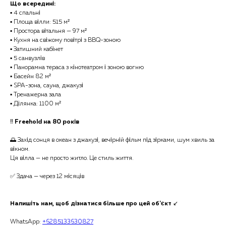
Що всередині:
▪️ 4 спальні
▪️ Площа вілли: 515 м²
▪️ Простора вітальня — 97 м²
▪️ Кухня на свіжому повітрі з BBQ-зоною
▪️ Затишний кабінет
▪️ 5 санвузлів
▪️ Панорамна тераса з кінотеатром і зоною вогню
▪️ Басейн 82 м²
▪️ SPA-зона, сауна, джакузі
▪️ Тренажерна зала
▪️ Ділянка: 1100 м²
‼️
Freehold на 80 років
🌅 Захід сонця в океан з джакузі, вечірній фільм під зірками, шум хвиль за
вікном.
Ця вілла — не просто житло. Це стиль життя.
✅ Здача — через 12 місяців
Напишіть нам, щоб дізнатися більше про цей об'єкт
↙️
WhatsApp:
+6285133630827