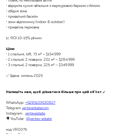
• повністю мебльовані вілли
• відкрита кухня-вітальня з мармуровою барною стійкою
• обідня зона
• приватний басейн
• зони відпочинку (indoor & outdoor)
• приватна парковка
📈 ROI 10–15% річних
Ціни:
• 1 спальня, loft, 73 м² — $164.999
• 2 спальні, 2 поверхи, 201 м² — $284.999
• 3 спальні, 2 поверхи, 225 м² — $349.999
✅ Здача: липень 2026
Напишіть нам, щоб дізнатися більше про цей об'єкт
↙️
WhatsApp:
+6285133630827
Telegram
vertexestatecom
Instagram :
vertexestate
🎥 YouTube :
@vertex-estate
код VR0075