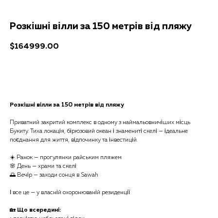
Розкішні вілли за 150 метрів від пляжу
$
164999.00
Отримати консультацію
Розкішні вілли за 150 метрів від пляжу
Приватний закритий комплекс в одному з наймальовничіших місць
Букиту. Тиха локація, бірюзовий океан і знамениті скелі — ідеальне
поєднання для життя, відпочинку та інвестицій.
☀️ Ранок — прогулянки райським пляжем
🌸 День — храми та скелі
🌅 Вечір — заходи сонця в Sawah
І все це — у власній охоронюваній резиденції
🏡
Що всередині: