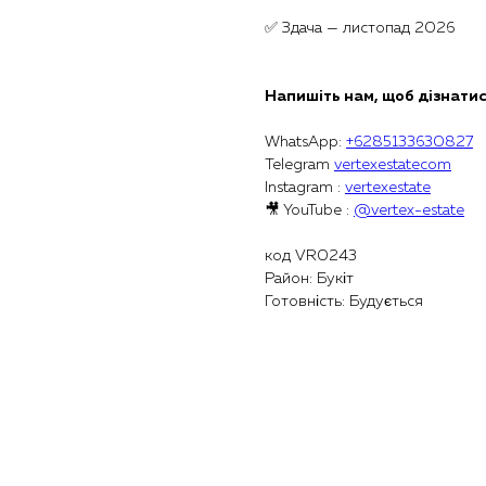
✅ Здача — листопад 2026
Напишіть нам, щоб дізнатис
WhatsApp:
+6285133630827
Telegram
vertexestatecom
Instagram :
vertexestate
🎥 YouTube :
@vertex-estate
код VR0243
Район: Букіт
Готовність: Будується