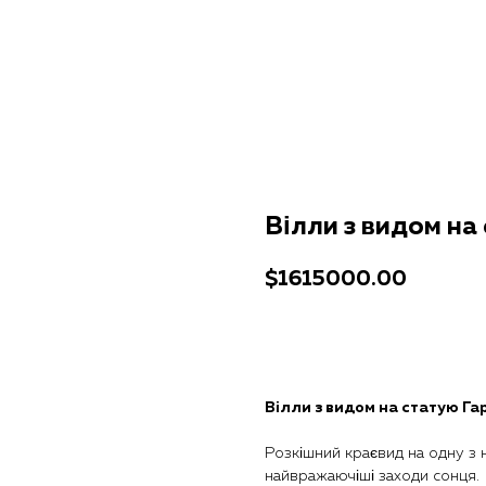
Вілли з видом на
$
1615000.00
Отримати консультацію
Вілли з видом на статую Га
Розкішний краєвид на одну з н
найвражаючіші заходи сонця.