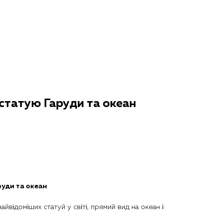
 статую Гаруди та океан
руди та океан
айвідоміших статуй у світі, прямий вид на океан і