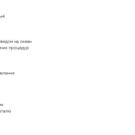
ьні
з видом на океан
овчих процедур
новлення
ик
ишталю