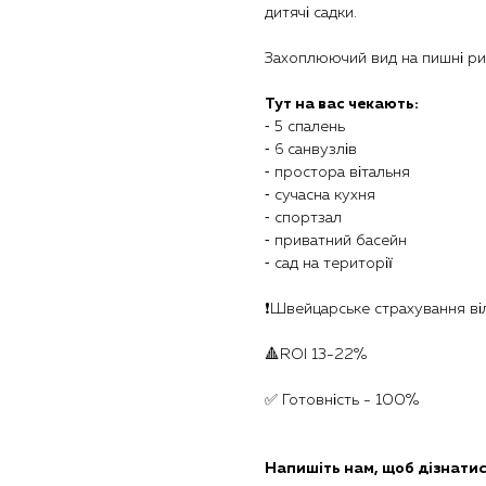
дитячі садки.
Захоплюючий вид на пишні ри
Тут на вас чекають:
⁃ 5 спалень
⁃ 6 санвузлів
⁃ простора вітальня
⁃ сучасна кухня
⁃ спортзал
⁃ приватний басейн
⁃ сад на території
❗️Швейцарське страхування ві
🔺ROI 13-22%
✅ Готовність - 100%
Напишіть нам, щоб дізнатис