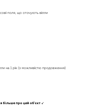
сові поля, що оточують вілли
лли на 1 рік (з можливістю продовження)
я більше про цей об'єкт
↙️