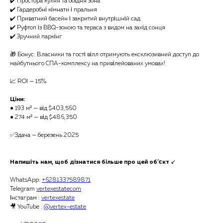
✔️ Простора кухня та обідня зона
✔️ Гардеробні кімнати і пральня
✔️ Приватний басейн і закритий внутрішній сад
✔️ Руфтоп із BBQ-зоною та тераса з видом на захід сонця
✔️ Зручний паркінг
🎁 Бонус: Власники та гості вілл отримують ексклюзивний доступ до
майбутнього СПА-комплексу на привілейованих умовах!
📈 ROI — 15%
Ціни:
● 193 м² — від $403,560
● 274 м² — від $486,350
✅Здача — березень 2025
Напишіть нам, щоб дізнатися більше про цей об'єкт
↙️
WhatsApp:
+6281337589871
Telegram
vertexestatecom
Інстаграм :
vertexestate
🎥 YouTube :
@vertex-estate