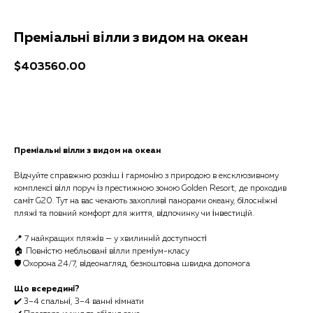
Преміальні вілли з видом на океан
$
403560.00
Отримати консультацію
Преміальні вілли з видом на океан
Відчуйте справжню розкіш і гармонію з природою в ексклюзивному
комплексі вілл поруч із престижною зоною Golden Resort, де проходив
саміт G20. Тут на вас чекають захопливі панорами океану, білосніжні
пляжі та повний комфорт для життя, відпочинку чи інвестицій.
📍 7 найкращих пляжів — у хвилинній доступності
🏠 Повністю мебльовані вілли преміум-класу
🛡 Охорона 24/7, відеонагляд, безкоштовна швидка допомога
Що всередині?
✔️ 3–4 спальні, 3–4 ванні кімнати