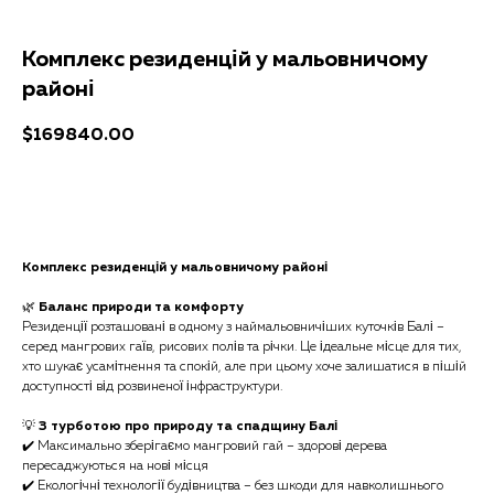
Комплекс резиденцій у мальовничому
районі
$
169840.00
Отримати консультацію
Комплекс резиденцій у мальовничому районі
🌿
Баланс природи та комфорту
Резиденції розташовані в одному з наймальовничіших куточків Балі –
серед мангрових гаїв, рисових полів та річки. Це ідеальне місце для тих,
хто шукає усамітнення та спокій, але при цьому хоче залишатися в пішій
доступності від розвиненої інфраструктури.
💡
З турботою про природу та спадщину Балі
✔️ Максимально зберігаємо мангровий гай – здорові дерева
пересаджуються на нові місця
✔️ Екологічні технології будівництва – без шкоди для навколишнього