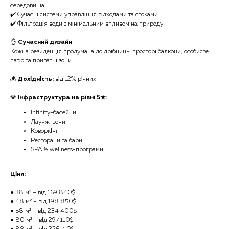
середовища
✔️ Сучасні системи управління відходами та стоками
✔️ Фільтрація води з мінімальним впливом на природу
👌
Сучасний дизайн
Кожна резиденція продумана до дрібниць: просторі балкони, особисте
патіо та приватні зони.
💰
Дохідність:
від 12% річних
💎
Інфраструктура на рівні 5★:
Infinity-басейни
Лаунж-зони
Коворкінг
Ресторани та бари
SPA & wellness-програми
Ціни:
● 38 м² – від 169 840$
● 48 м² – від 198 850$
● 58 м² – від 234 400$
● 80 м² – від 297 110$