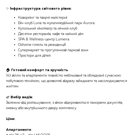
✨
Інфраструктура світового рівня:
Коворкінг та творчі майстерні
Біч-клуб Luna та мультимедійний парк Aurora
Купольний кінотеатр та нічний клуб
Десятки ресторанів, кафе та чайний дім
SPA & Wellness-центр Lumeira
Oshome готель та резиденції
Супермаркет та прогулянкові паркові зони
Простори для дітей
🏠
Готовий комфорт та зручність
Усі вілли та апартаменти повністю мебльовані та обладнані сучасною
побутовою технікою, що дозволяє відразу заїжджати та насолоджуватися
життям.
🌿
Вибір видів:
Залежно від розташування, з вікон відкриваються панорами джунглів,
океану або внутрішнього двору комплексу.
Ціни:
Апартаменти