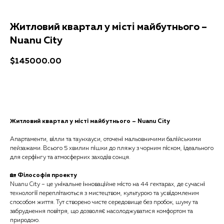
Житловий квартал у місті майбутнього –
Nuanu City
$
145000.00
Отримати консультацію
Житловий квартал у місті майбутнього – Nuanu City
Апартаменти, вілли та таунхауси, оточені мальовничими балійськими
пейзажами. Всього 5 хвилин пішки до пляжу з чорним піском, ідеального
для серфінгу та атмосферних заходів сонця.
🏡
Філософія проекту
Nuanu City – це унікальне інноваційне місто на 44 гектарах, де сучасні
технології переплітаються з мистецтвом, культурою та усвідомленим
способом життя. Тут створено чисте середовище без пробок, шуму та
забруднення повітря, що дозволяє насолоджуватися комфортом та
природою.