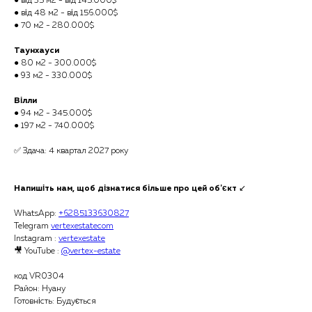
● від 35 м2 - від 145.000$
● від 48 м2 - від 156.000$
● 70 м2 - 280.000$
Таунхауси
● 80 м2 - 300.000$
● 93 м2 - 330.000$
Вілли
● 94 м2 - 345.000$
● 197 м2 - 740.000$
✅ Здача: 4 квартал 2027 року
Напишіть нам, щоб дізнатися більше про цей об'єкт
↙️
WhatsApp:
+6285133630827
Telegram
vertexestatecom
Instagram :
vertexestate
🎥 YouTube :
@vertex-estate
код VR0304
Район: Нуану
Готовність: Будується