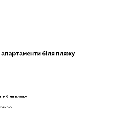
і апартаменти біля пляжу
нти біля пляжу
ехнікою