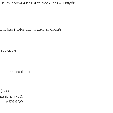
Чангу, поруч 4 пляжі та відомі пляжні клуби
ала, бар і кафе, сад на даху та басейн
нтер’єром
ладнаний технікою
: $120
аність: 77,5%
а рік: $19 900