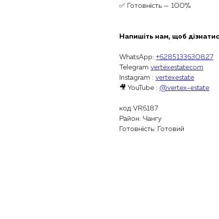
✅ Готовність — 100%
Напишіть нам, щоб дізнатис
WhatsApp:
+6285133630827
Telegram
vertexestatecom
Instagram :
vertexestate
🎥 YouTube :
@vertex-estate
код VR6187
Район: Чангу
Готовність: Готовий