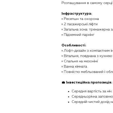
Розташування в самому серці 
Інфраструктура:
▫️ Ресепшн та охорона
▫️ 2 пасажирські ліфти
▫️ Загальна зона: тренажерна з
▫️ Підземний паркінг
Особливості:
▫️ Лофт-дизайн з компактним і
▫️ Вітальня, поєднана з кухнею
▫️ Спальня на мезоніні
▫️ Ванна кімната
▫️ Повністю мебльований і об
💼
Інвестиційна пропозиція:
Середня вартість за ніч
Середньорічна заповнюв
Середній чистий дохід н