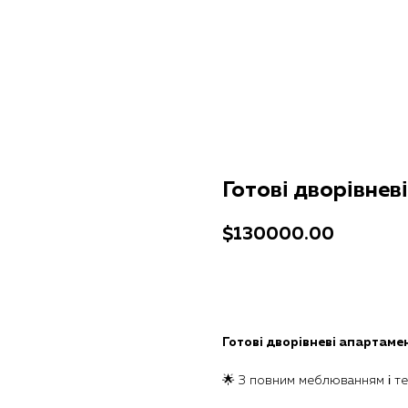
Готові дворівнев
$
130000.00
Отримати консультацію
Готові дворівневі апартаме
🌟 З повним меблюванням і т