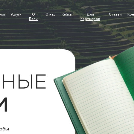
О
О
Для
Услуги
Кейсы
Статьи
Контакты
Бали
нас
партнеров
RU
▼
уги
О
О нас
Кейсы
Для
Статьи
Контакты
Бали
партнеров
НЫЕ